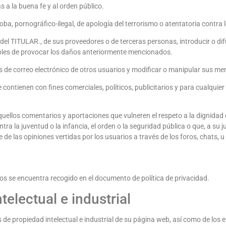
ias a la buena fe y al orden público.
oba, pornográfico-ilegal, de apología del terrorismo o atentatoria contr
del TITULAR., de sus proveedores o de terceras personas, introducir o dif
ibles de provocar los daños anteriormente mencionados.
tas de correo electrónico de otros usuarios y modificar o manipular sus me
 se contienen con fines comerciales, políticos, publicitarios y para cualquie
quellos comentarios y aportaciones que vulneren el respeto a la dignidad 
ra la juventud o la infancia, el orden o la seguridad pública o que, a su 
de las opiniones vertidas por los usuarios a través de los foros, chats, u
datos se encuentra recogido en el documento de política de privacidad.
electual e industrial
 de propiedad intelectual e industrial de su página web, así como de los 