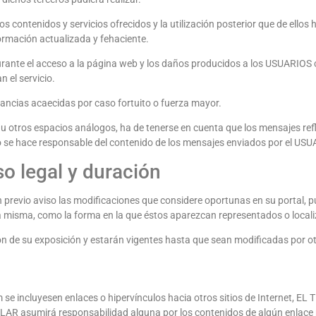
 los contenidos y servicios ofrecidos y la utilización posterior que de el
formación actualizada y fehaciente.
rante el acceso a la página web y los daños producidos a los USUARIOS 
 el servicio.
tancias acaecidas por caso fortuito o fuerza mayor.
 u otros espacios análogos, ha de tenerse en cuenta que los mensajes re
o se hace responsable del contenido de los mensajes enviados por el USU
so legal y duración
n previo aviso las modificaciones que considere oportunas en su portal, 
la misma, como la forma en la que éstos aparezcan representados o locali
ción de su exposición y estarán vigentes hasta que sean modificadas por 
om se incluyesen enlaces o hipervínculos hacia otros sitios de Internet, EL
ULAR asumirá responsabilidad alguna por los contenidos de algún enlace p