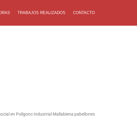
ORAS
TRABAJOS REALIZADOS
CONTACTO
 social en Polígono Industrial Mallabiena pabellones