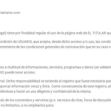
iairiarte.com
gal) tiene por finalidad regular el uso de la página web de EL TITULAR qu
condición de USUARIO, que acepta, desde dicho acceso y/o uso, las condic
entemente de las condiciones generales de contratación que en su caso r
eso a multitud de informaciones, servicios, programas o datos (en adelant
RIO puede tener acceso.
rtal. Dicha responsabilidad se extiende al registro que fuese necesario p
aportar información veraz y lícita. Como consecuencia de este registro, 
éndose a hacer un uso diligente y confidencial de la misma.
de los contenidos y servicios (p.e. servicios de chat, foros de discusió
 no limitativo, a no emplearlos para: