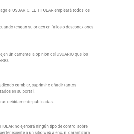
los haga el USUARIO. EL TITULAR empleará todos los
cuando tengan su origen en fallos o desconexiones
flejen únicamente la opinión del USUARIO que los
ARIO.
pudiendo cambiar, suprimir o añadir tantos
zados en su portal.
otras debidamente publicadas.
 TITULAR no ejercerá ningún tipo de control sobre
erteneciente a un sitio web ajeno, ni garantizará