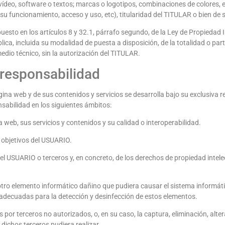
 vídeo, software o textos; marcas o logotipos, combinaciones de colores, e
 funcionamiento, acceso y uso, etc), titularidad del TITULAR o bien de s
puesto en los artículos 8 y 32.1, párrafo segundo, de la Ley de Propiedad
lica, incluida su modalidad de puesta a disposición, de la totalidad o par
edio técnico, sin la autorización del TITULAR.
 responsabilidad
gina web y de sus contenidos y servicios se desarrolla bajo su exclusiva 
abilidad en los siguientes ámbitos:
 web, sus servicios y contenidos y su calidad o interoperabilidad.
s objetivos del USUARIO.
del USUARIO o terceros y, en concreto, de los derechos de propiedad intelec
 otro elemento informático dañino que pudiera causar el sistema informát
adecuadas para la detección y desinfección de estos elementos.
s por terceros no autorizados, o, en su caso, la captura, eliminación, alt
dichos terceros pudiera realizar.