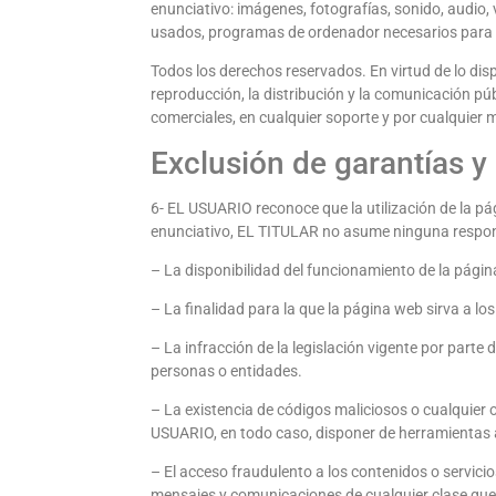
enunciativo: imágenes, fotografías, sonido, audio,
usados, programas de ordenador necesarios para su
Todos los derechos reservados. En virtud de lo dis
reproducción, la distribución y la comunicación púb
comerciales, en cualquier soporte y por cualquier m
Exclusión de garantías y
6- EL USUARIO reconoce que la utilización de la pá
enunciativo, EL TITULAR no asume ninguna respons
– La disponibilidad del funcionamiento de la página
– La finalidad para la que la página web sirva a lo
– La infracción de la legislación vigente por parte 
personas o entidades.
– La existencia de códigos maliciosos o cualquier
USUARIO, en todo caso, disponer de herramientas 
– El acceso fraudulento a los contenidos o servicio
mensajes y comunicaciones de cualquier clase que 